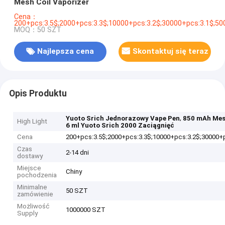
Mesh Coil Vaporizer
Cena：
200+pcs:3.5$;2000+pcs:3.3$;10000+pcs:3.2$;30000+pcs:3.1$;5
MOQ：50 SZT
Najlepsza cena
Skontaktuj się teraz
Opis Produktu
,
Yuoto Srich Jednorazowy Vape Pen
850 mAh Mes
High Light
6 ml Yuoto Srich 2000 Zaciągnięć
Cena
200+pcs:3.5$;2000+pcs:3.3$;10000+pcs:3.2$;30000+
Czas
2-14 dni
dostawy
Miejsce
Chiny
pochodzenia
Minimalne
50 SZT
zamówienie
Możliwość
1000000 SZT
Supply