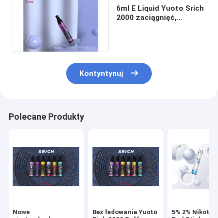
6ml E Liquid Yuoto Srich
2000 zaciągnięć,
850mAh Mesh Coil
Vaporizer
Kontyntynuj
Polecane Produkty
Nowe
Bez ładowania Yuoto
5% 2% Nikotyn