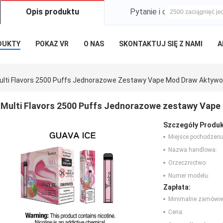
Opis produktu
Pytanie i odpowiedź klient
DUKTY
POKAZ VR
O NAS
SKONTAKTUJ SIĘ Z NAMI
A
ulti Flavors 2500 Puffs Jednorazowe Zestawy Vape Mod Draw Aktyw
Multi Flavors 2500 Puffs Jednorazowe zestawy Vap
Szczegóły Produk
Miejsce pochodzeni
Nazwa handlowa:
Orzecznictwo:
Numer modelu:
Zapłata:
Minimalne zamówie
Cena: