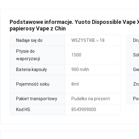
Podstawowe informacje. Yuoto Dispossible Vape 
papierosy Vape z Chin
Nadaje się do
WSZYSTKIE＞18
Dr
Ptysie do
1500
Só
waporyzacji
Bateria kapsuły
900 mAh
Gw
Pojemność soku
8ml
Zn
Pakiet transportowy
Pudełko na prezent
Po
Kod HS
8543909000