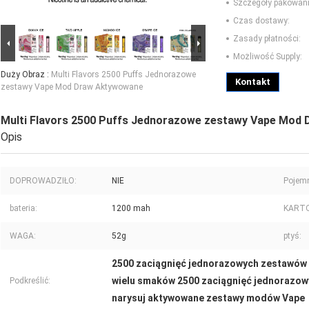
Szczegóły pakowani
Czas dostawy:
Zasady płatności:
Możliwość Supply:
Duży Obraz :
Multi Flavors 2500 Puffs Jednorazowe
Kontakt
zestawy Vape Mod Draw Aktywowane
Multi Flavors 2500 Puffs Jednorazowe zestawy Vape Mod
Opis
DOPROWADZIŁO:
NIE
Pojem
bateria:
1200 mah
KART
WAGA:
52g
ptyś:
2500 zaciągnięć jednorazowych zestawó
wielu smaków 2500 zaciągnięć jednorazo
Podkreślić:
narysuj aktywowane zestawy modów Vape