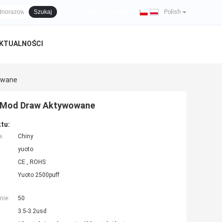
a
Poprosić o wycenę
Szukaj
|
Polish
KTUALNOŚCI
owane
e Mod Draw Aktywowane
tu:
a:
Chiny
yuoto
CE , ROHS
Yuoto 2500puff
nie:
50
3.5-3.2usd