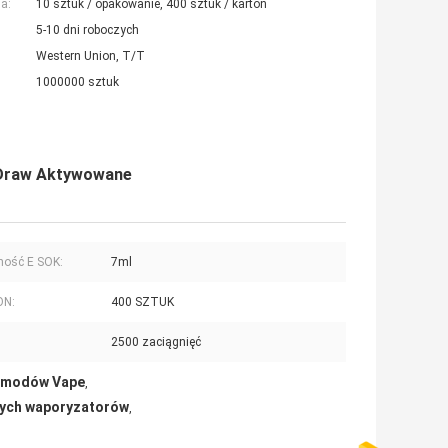
a:
10 sztuk / opakowanie, 400 sztuk / karton
5-10 dni roboczych
Western Union, T/T
1000000 sztuk
 Draw Aktywowane
ność E SOK:
7ml
ON:
400 SZTUK
2500 zaciągnięć
w modów Vape
,
wych waporyzatorów
,