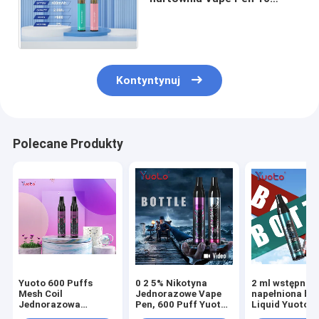
smaków Puff Yuoto Butelka
Max 600 zaciągnięć
Kontyntynuj
Polecane Produkty
Yuoto 600 Puffs
0 2 5% Nikotyna
2 ml wstępnie
Mesh Coil
Jednorazowe Vape
napełniona but
Jednorazowa
Pen, 600 Puff Yuoto
Liquid Yuoto 6
bateria Vape 400
Pod Vaporizer OEM
zaciągnięć 40