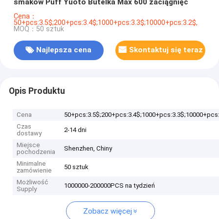
smaków Puff Yuoto Butelka Max 600 zaciągnięć
Cena：
50+pcs:3.5$;200+pcs:3.4$;1000+pcs:3.3$;10000+pcs:3.2$,
MOQ：50 sztuk
Najlepsza cena
Skontaktuj się teraz
Opis Produktu
Cena
50+pcs:3.5$;200+pcs:3.4$;1000+pcs:3.3$;10000+pcs:
Czas
2-14 dni
dostawy
Miejsce
Shenzhen, Chiny
pochodzenia
Minimalne
50 sztuk
zamówienie
Możliwość
1000000-200000PCS na tydzień
Supply
Zobacz więcej