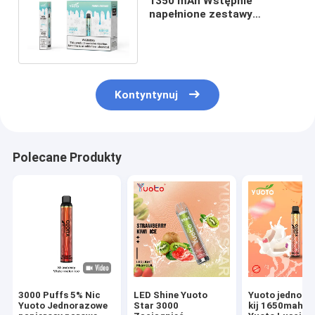
1350 mAh Wstępnie
napełnione zestawy
waporyzatorów, Yuoto
Luscious 3000 zaciągnięć
Kontyntynuj
Polecane Produkty
3000 Puffs 5% Nic
LED Shine Yuoto
Yuoto jednora
Yuoto Jednorazowe
Star 3000
kij 1650mah Ba