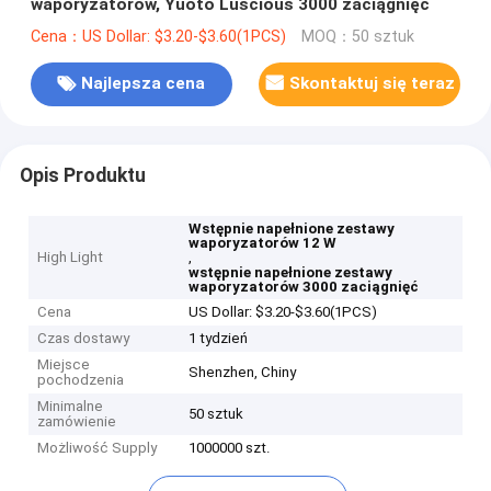
waporyzatorów, Yuoto Luscious 3000 zaciągnięć
Cena：US Dollar: $3.20-$3.60(1PCS)
MOQ：50 sztuk
Najlepsza cena
Skontaktuj się teraz
Opis Produktu
Wstępnie napełnione zestawy
waporyzatorów 12 W
High Light
,
wstępnie napełnione zestawy
waporyzatorów 3000 zaciągnięć
Cena
US Dollar: $3.20-$3.60(1PCS)
Czas dostawy
1 tydzień
Miejsce
Shenzhen, Chiny
pochodzenia
Minimalne
50 sztuk
zamówienie
Możliwość Supply
1000000 szt.