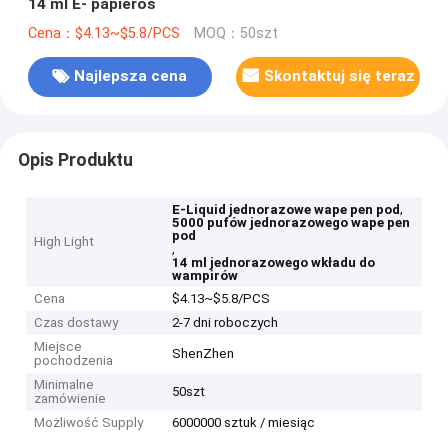
14 ml E- papieros
Cena：$4.13~$5.8/PCS
MOQ：50szt
Najlepsza cena
Skontaktuj się teraz
Opis Produktu
,
E-Liquid jednorazowe wape pen pod
5000 pufów jednorazowego wape pen
pod
High Light
,
14 ml jednorazowego wkładu do
wampirów
Cena
$4.13~$5.8/PCS
Czas dostawy
2-7 dni roboczych
Miejsce
ShenZhen
pochodzenia
Minimalne
50szt
zamówienie
Możliwość Supply
6000000 sztuk / miesiąc