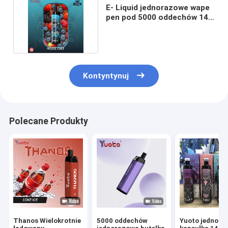
E- Liquid jednorazowe wape
pen pod 5000 oddechów 14
ml E- papieros
Kontyntynuj
Polecane Produkty
Thanos Wielokrotnie
5000 oddechów
Yuoto jednor